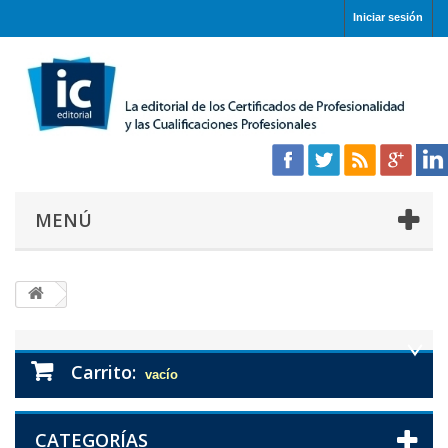
Iniciar sesión
MENÚ
Carrito:
vacío
CATEGORÍAS