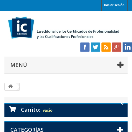
Iniciar sesión
MENÚ
Carrito:
vacío
CATEGORÍAS