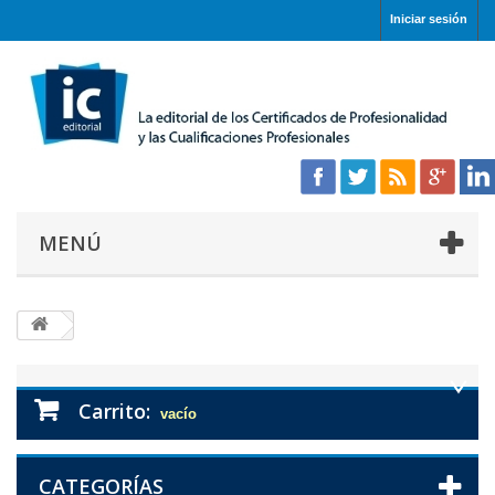
Iniciar sesión
MENÚ
Carrito:
vacío
CATEGORÍAS