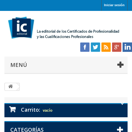
Iniciar sesión
MENÚ
Carrito:
vacío
CATEGORÍAS