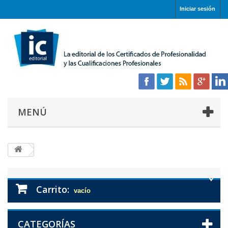
Iniciar sesión
MENÚ
Carrito:
vacío
CATEGORÍAS