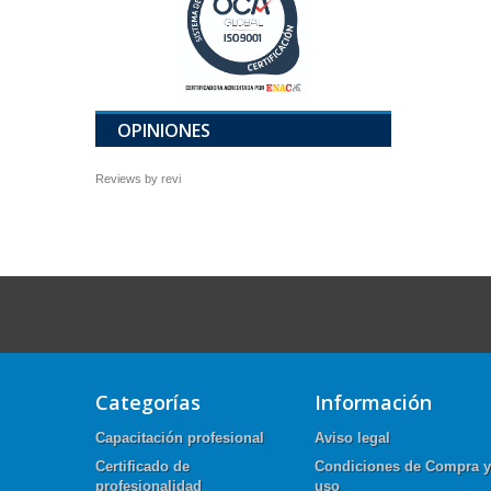
OPINIONES
Reviews by
revi
Categorías
Información
Capacitación profesional
Aviso legal
Certificado de
Condiciones de Compra y
profesionalidad
uso