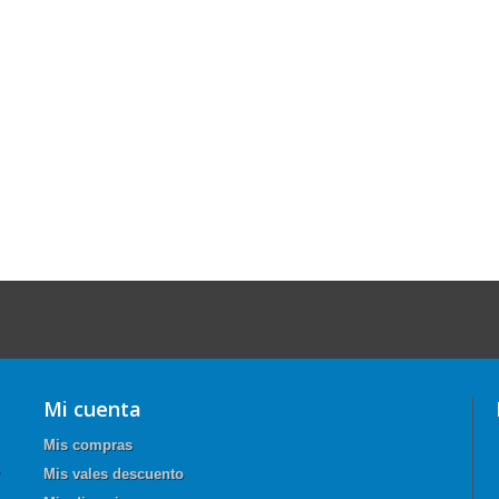
Mi cuenta
Mis compras
Mis vales descuento