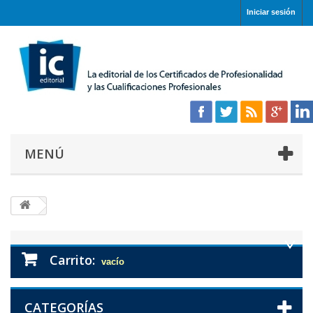
Iniciar sesión
MENÚ
Carrito:
vacío
CATEGORÍAS