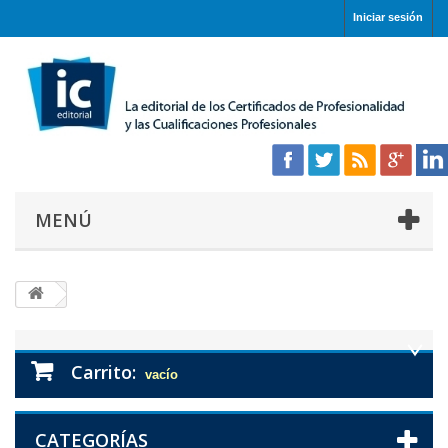
Iniciar sesión
MENÚ
Carrito:
vacío
CATEGORÍAS