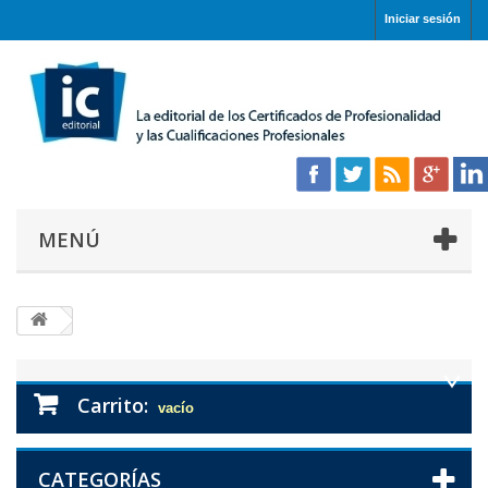
Iniciar sesión
MENÚ
Carrito:
vacío
CATEGORÍAS