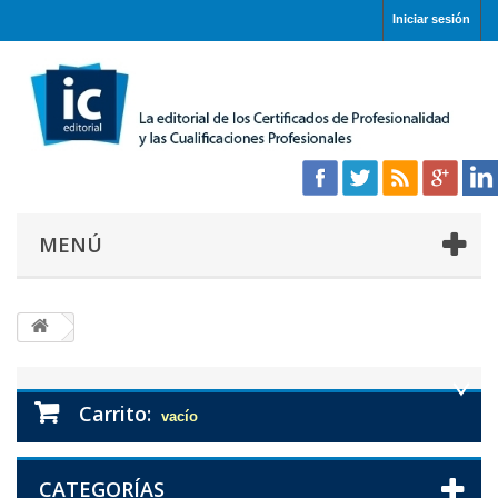
Iniciar sesión
MENÚ
Carrito:
vacío
CATEGORÍAS