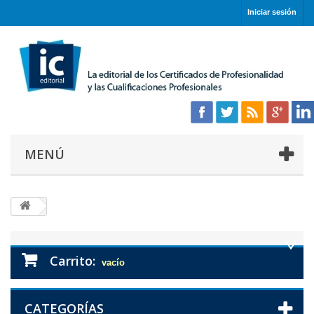
Iniciar sesión
MENÚ
Carrito:
vacío
CATEGORÍAS