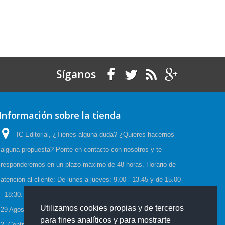
Síganos
Información sobre la tienda
IC Editorial, ¿Tienes alguna duda? ¿Quieres hacernos
alguna propuesta? Ponte en contacto con nosotros y te
responderemos en un plazo máximo de 48 horas. Horario de
atención al cliente: De lunes a jueves: 9.00 - 13.45 y de 15.00
- 18:30. Viernes: 9.00 - 15.00, Horario de Verano:(23 Junio a
Utilizamos cookies propias y de terceros
29 Agosto) De lunes a viernes: 08:00-15:00, C/Cueva de Viera
para fines analíticos y para mostrarte
2, Centro de negocios CADI, Edf. Antequera local 3 Polígono