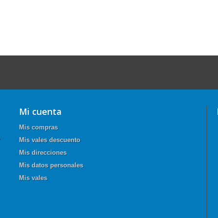
Mi cuenta
Mis compras
Mis vales descuento
Mis direcciones
Mis datos personales
Mis vales