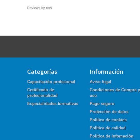
Reviews by
revi
Categorías
Información
Capacitación profesional
Aviso legal
Certificado de
Condiciones de Compra y
profesionalidad
uso
Especialidades formativas
Pago seguro
Protección de datos
Política de cookies
Política de calidad
Política de Infomación