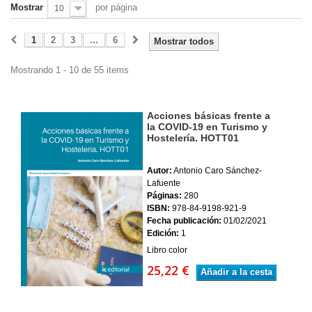
Mostrar
por página
10
1
2
3
...
6
Mostrar todos
Mostrando 1 - 10 de 55 items
Acciones básicas frente a
la COVID-19 en Turismo y
Hostelería. HOTT01
Autor:
Antonio Caro Sánchez-
Lafuente
Páginas:
280
ISBN:
978-84-9198-921-9
Fecha publicación:
01/02/2021
Edición:
1
Libro color
25,22 €
Añadir a la cesta