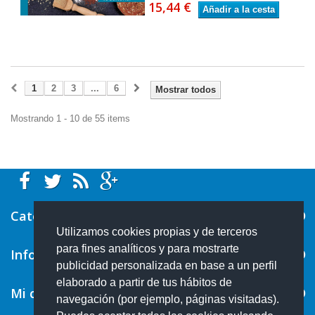
15,44 €
Añadir a la cesta
1
2
3
...
6
Mostrar todos
Mostrando 1 - 10 de 55 items
Categorías
Utilizamos cookies propias y de terceros
para fines analíticos y para mostrarte
Información
publicidad personalizada en base a un perfil
elaborado a partir de tus hábitos de
Mi cuenta
navegación (por ejemplo, páginas visitadas).