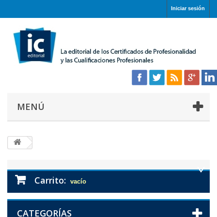
Iniciar sesión
MENÚ
Carrito:
vacío
CATEGORÍAS