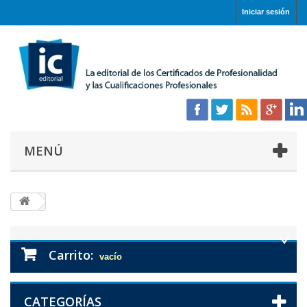
Iniciar sesión
MENÚ
Carrito:
vacío
CATEGORÍAS