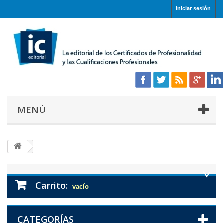
Iniciar sesión
MENÚ
Carrito:
vacío
CATEGORÍAS