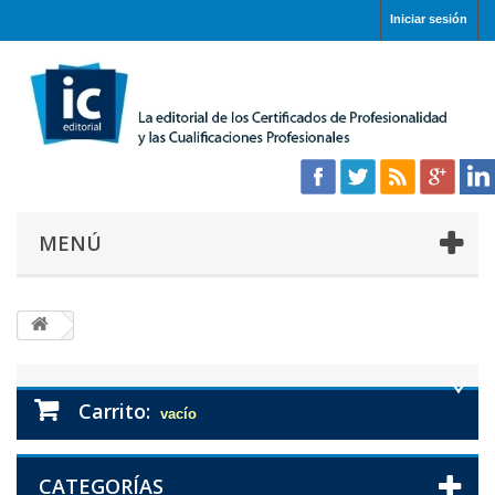
Iniciar sesión
MENÚ
Carrito:
vacío
CATEGORÍAS