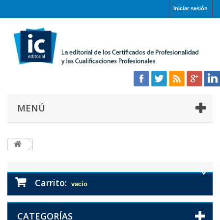
Iniciar sesión
MENÚ
Carrito:
vacío
CATEGORÍAS