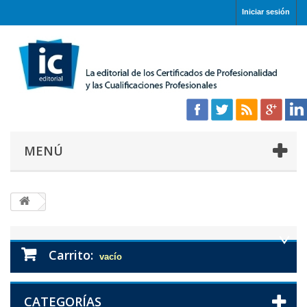
Iniciar sesión
MENÚ
Carrito:
vacío
CATEGORÍAS