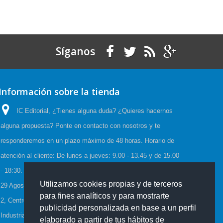
Síganos
Información sobre la tienda
IC Editorial, ¿Tienes alguna duda? ¿Quieres hacernos
alguna propuesta? Ponte en contacto con nosotros y te
responderemos en un plazo máximo de 48 horas. Horario de
atención al cliente: De lunes a jueves: 9.00 - 13.45 y de 15.00
- 18:30. Viernes: 9.00 - 15.00, Horario de Verano:(23 Junio a
Utilizamos cookies propias y de terceros
29 Agosto) De lunes a viernes: 08:00-15:00, C/Cueva de Viera
para fines analíticos y para mostrarte
2, Centro de negocios CADI, Edf. Antequera local 3 Polígono
publicidad personalizada en base a un perfil
Industrial de Antequera 29200 Antequera España
elaborado a partir de tus hábitos de