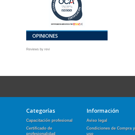
OPINIONES
Reviews by
revi
Categorías
Información
Capacitación profesional
Aviso legal
Certificado de
Condiciones de Compra y
profesionalidad
uso