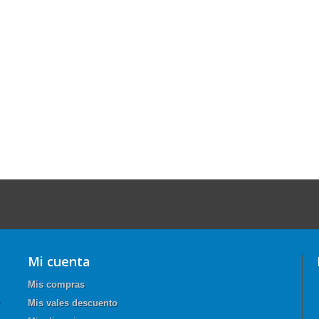
Mi cuenta
Mis compras
Mis vales descuento