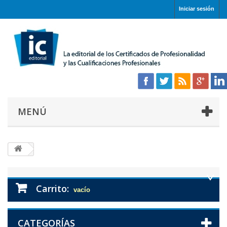
Iniciar sesión
MENÚ
Carrito:
vacío
CATEGORÍAS