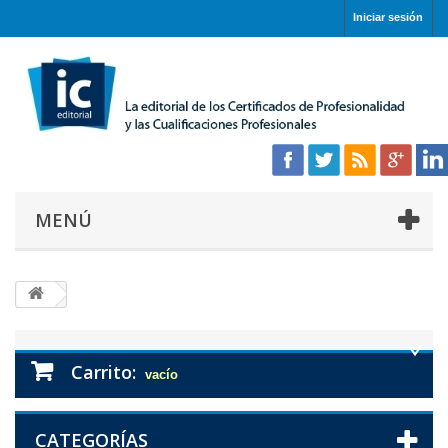
Iniciar sesión
MENÚ
Carrito:
vacío
CATEGORÍAS