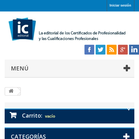
Iniciar sesión
MENÚ
Carrito:
vacío
CATEGORÍAS