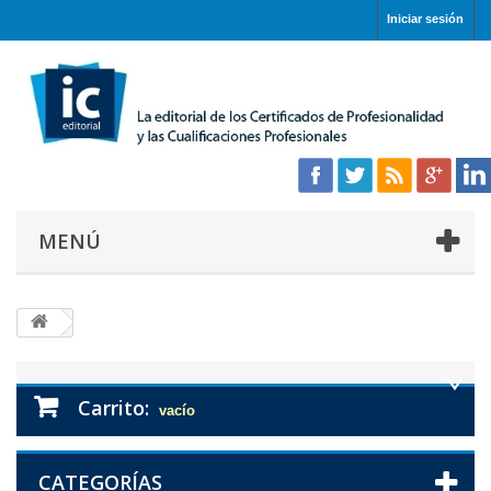
Iniciar sesión
MENÚ
Carrito:
vacío
CATEGORÍAS