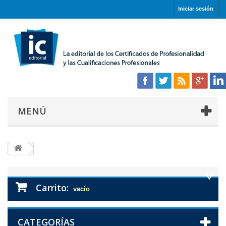
Iniciar sesión
MENÚ
Carrito:
vacío
CATEGORÍAS