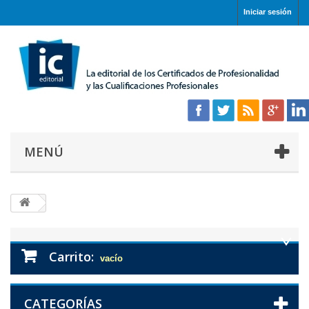
Iniciar sesión
MENÚ
Carrito:
vacío
CATEGORÍAS