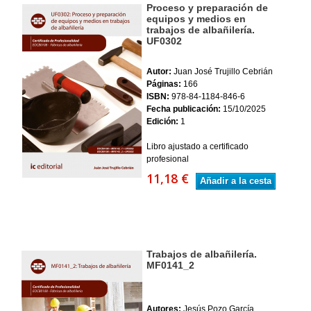
Proceso y preparación de
equipos y medios en
trabajos de albañilería.
UF0302
Autor:
Juan José Trujillo Cebrián
Páginas:
166
ISBN:
978-84-1184-846-6
Fecha publicación:
15/10/2025
Edición:
1
Libro ajustado a certificado
profesional
11,18 €
Añadir a la cesta
Trabajos de albañilería.
MF0141_2
Autores:
Jesús Pozo García,