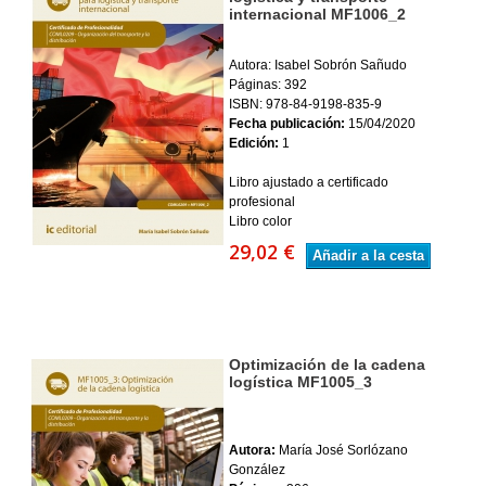
internacional MF1006_2
Autora: Isabel Sobrón Sañudo
Páginas: 392
ISBN: 978-84-9198-835-9
Fecha publicación:
15/04/2020
Edición:
1
Libro ajustado a certificado
profesional
Libro color
29,02 €
Añadir a la cesta
Optimización de la cadena
logística MF1005_3
Autora:
María José Sorlózano
González