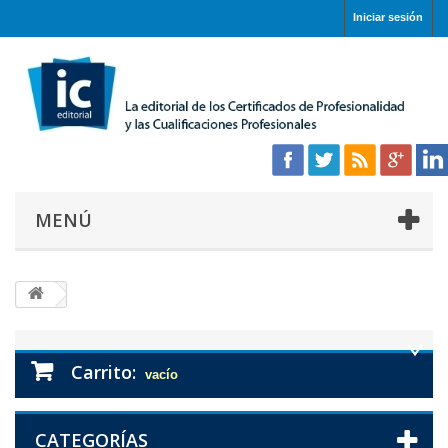
Iniciar sesión
MENÚ
Carrito:
vacío
CATEGORÍAS