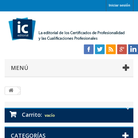
Iniciar sesión
MENÚ
Carrito:
vacío
CATEGORÍAS