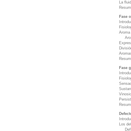
La flui
Resum
Fase o
Introd
Fisiolo
Aroma
Aromas
Expres
Divisi
Aromas
Resum
Fase g
Introd
Fisiolo
Sensac
Sustan
Vinosi
Persis
Resum
Defect
Introd
Los de
Defect