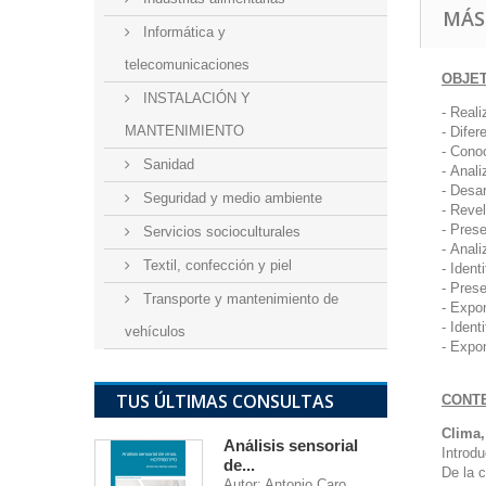
MÁS
Informática y
telecomunicaciones
OBJE
INSTALACIÓN Y
- Reali
MANTENIMIENTO
- Difer
- Conoc
Sanidad
- Anali
- Desar
Seguridad y medio ambiente
- Revel
- Prese
Servicios socioculturales
- Anali
Textil, confección y piel
- Ident
- Prese
Transporte y mantenimiento de
- Expon
- Ident
vehículos
- Expo
TUS ÚLTIMAS CONSULTAS
CONT
Clima,
Análisis sensorial
Introd
de...
De la c
Autor: Antonio Caro...