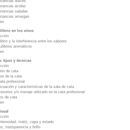
stancias dulces
stancias ácidas
stancias saladas
stancias amargas
en
ilibrio en los vinos
ucción
librio y la interferencia entre los sabores
ilibrios aromáticos
en
a: tipos y técnicas
ucción
ión de cata
os de la cata
ata profesional
ción y características de la sala de cata
rios y/o menaje utilizado en la cata profesional
pos de cata
en
isual
ucción
intensidad, matiz, capa y estado
z, transparencia y brillo