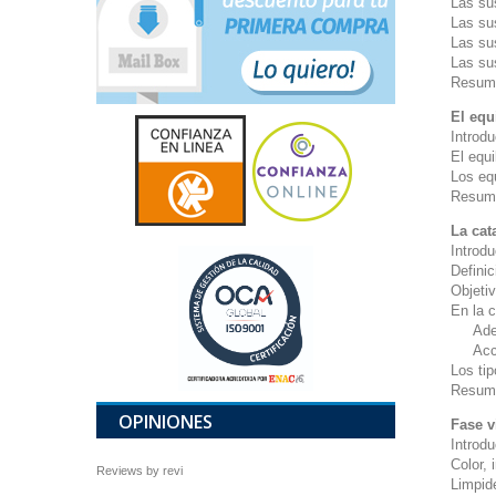
Las su
Las su
Las su
Las su
Resum
El equ
Introd
El equi
Los equ
Resum
La cat
Introd
Definic
Objetiv
En la c
Adecua
Acceso
Los ti
Resum
OPINIONES
Fase v
Introd
Color, 
Reviews by
revi
Limpide