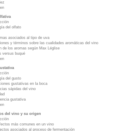
dez
en
lfativa
ucción
gía del olfato
 asociados al tipo de uva
iones y términos sobre las cualidades aromáticas del vino
ón de los aromas según Max Léglise
 versus buqué
en
ustativa
ucción
gía del gusto
iones gustativas en la boca
cias sápidas del vino
dad
tencia gustativa
en
os del vino y su origen
ucción
fectos más comunes en un vino
os asociados al proceso de fermentación