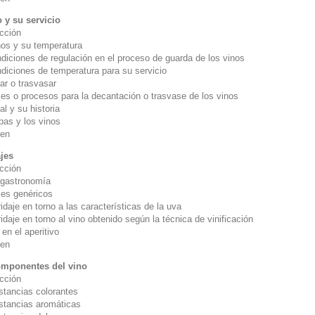
o y su servicio
ucción
nos y su temperatura
iones de regulación en el proceso de guarda de los vinos
iones de temperatura para su servicio
ar o trasvasar
o procesos para la decantación o trasvase de los vinos
tal y su historia
pas y los vinos
en
jes
ucción
 gastronomía
jes genéricos
je en torno a las características de la uva
je en torno al vino obtenido según la técnica de vinificación
 en el aperitivo
en
omponentes del vino
ucción
stancias colorantes
stancias aromáticas