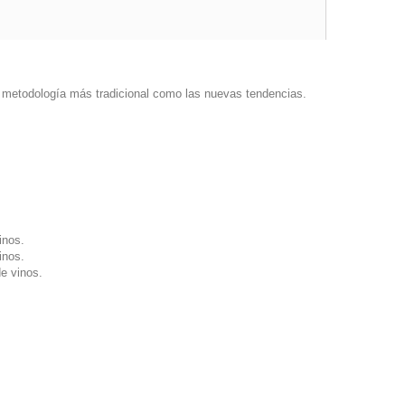
o la metodología más tradicional como las nuevas tendencias.
inos.
inos.
de vinos.