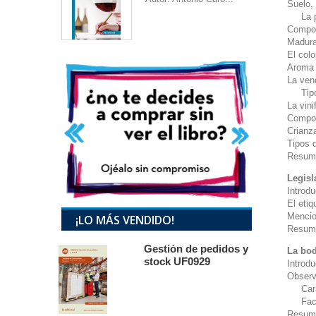
Suelo, 
La p
Compon
Madura
El colo
Aroma 
La ven
Tipos
La vini
Compos
Crianz
Tipos 
Resum
Legisl
Introd
El etiq
Mencio
¡LO MÁS VENDIDO!
Resum
Gestión de pedidos y
La bod
stock UF0929
Introd
Observ
Caract
Factor
Resum