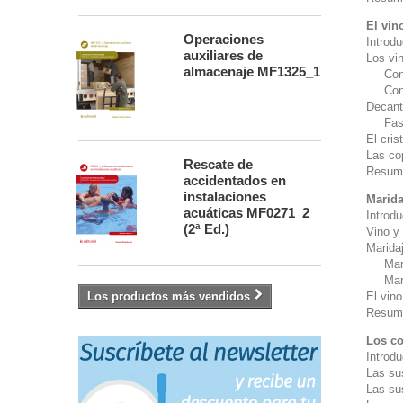
El vin
Operaciones
Introd
auxiliares de
Los vi
almacenaje MF1325_1
Condic
Condic
Decant
Fases 
El cris
Las co
Rescate de
Resum
accidentados en
instalaciones
Marida
acuáticas MF0271_2
Introd
(2ª Ed.)
Vino y
Marida
Marida
Marida
Los productos más vendidos
El vino
Resum
Los c
Introd
Las su
Las su