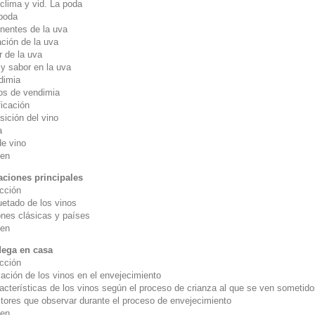
clima y vid. La poda
oda
entes de la uva
ción de la uva
r de la uva
y sabor en la uva
dimia
 de vendimia
ficación
ición del vino
a
de vino
en
aciones principales
ucción
uetado de los vinos
nes clásicas y países
en
ega en casa
ucción
ación de los vinos en el envejecimiento
erísticas de los vinos según el proceso de crianza al que se ven sometido
es que observar durante el proceso de envejecimiento
en