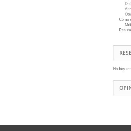
Defect
Altera
Otras 
Cómo d
Método
Resum
RES
No hay re
OPI