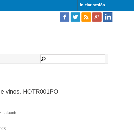
Iniciar sesión
l de vinos. HOTR001PO
-Lafuente
023