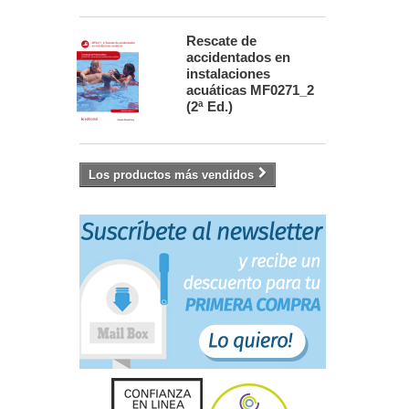
Rescate de
accidentados en
instalaciones
acuáticas MF0271_2
(2ª Ed.)
Los productos más vendidos