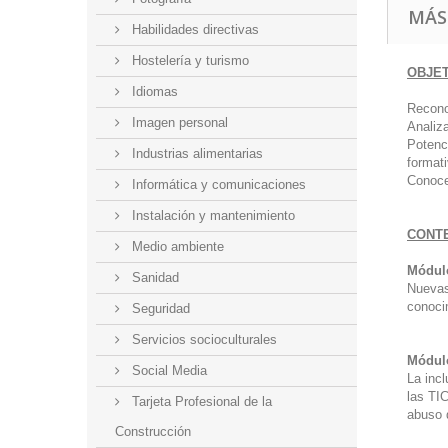
MÁS
Habilidades directivas
Hostelería y turismo
OBJE
Idiomas
Recono
Imagen personal
Analiza
Potenc
Industrias alimentarias
format
Conoce
Informática y comunicaciones
Instalación y mantenimiento
CONT
Medio ambiente
Módulo
Sanidad
Nuevas 
conocim
Seguridad
Servicios socioculturales
Módulo
Social Media
La inc
las TI
Tarjeta Profesional de la
abuso d
Construcción