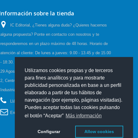
Información sobre la tienda
IC Editorial, ¿Tienes alguna duda? ¿Quieres hacernos
alguna propuesta? Ponte en contacto con nosotros y te
responderemos en un plazo máximo de 48 horas. Horario de
atención al cliente: De lunes a jueves: 9.00 - 13.45 y de 15.00
- 18:30. Viernes: 9.00 - 15.00, Horario de Verano:(23 Junio a
Utilizamos cookies propias y de terceros
29 Agosto) De lunes a viernes: 08:00-15:00, C/Cueva de Viera
para fines analíticos y para mostrarte
2, Centro de negocios CADI, Edf. Antequera local 3 Polígono
publicidad personalizada en base a un perfil
Industrial de Antequera 29200 Antequera España
elaborado a partir de tus hábitos de
navegación (por ejemplo, páginas visitadas).
Llámanos ahora:
952 70 60 04
Puedes aceptar todas las cookies pulsando
Email:
info@iceditorial.com
el botón “Aceptar”
Más información
Configurar
Allow cookies