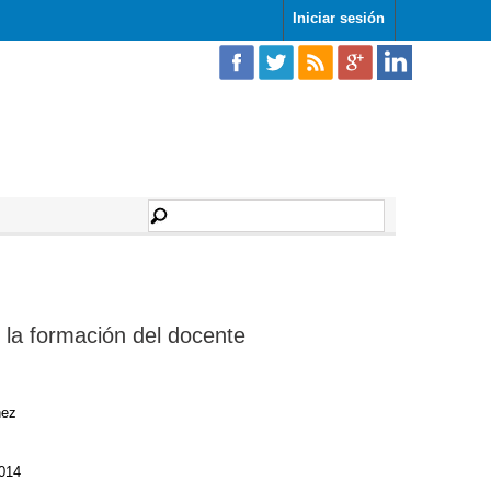
Iniciar sesión
n la formación del docente
nez
014