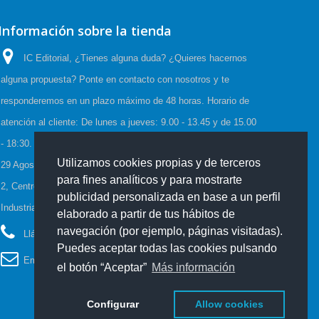
Información sobre la tienda
IC Editorial, ¿Tienes alguna duda? ¿Quieres hacernos
alguna propuesta? Ponte en contacto con nosotros y te
responderemos en un plazo máximo de 48 horas. Horario de
atención al cliente: De lunes a jueves: 9.00 - 13.45 y de 15.00
- 18:30. Viernes: 9.00 - 15.00, Horario de Verano:(23 Junio a
Utilizamos cookies propias y de terceros
29 Agosto) De lunes a viernes: 08:00-15:00, C/Cueva de Viera
para fines analíticos y para mostrarte
2, Centro de negocios CADI, Edf. Antequera local 3 Polígono
publicidad personalizada en base a un perfil
Industrial de Antequera 29200 Antequera España
elaborado a partir de tus hábitos de
navegación (por ejemplo, páginas visitadas).
Llámanos ahora:
952 70 60 04
Puedes aceptar todas las cookies pulsando
Email:
info@iceditorial.com
el botón “Aceptar”
Más información
Configurar
Allow cookies