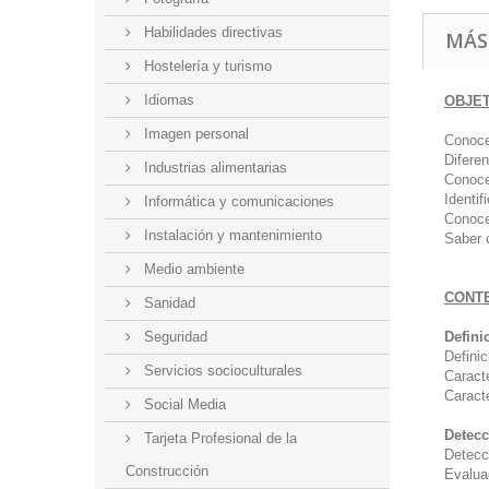
Habilidades directivas
MÁS
Hostelería y turismo
Idiomas
OBJE
Imagen personal
Conoce
Difere
Industrias alimentarias
Conoce
Identif
Informática y comunicaciones
Conoce
Instalación y mantenimiento
Saber 
Medio ambiente
CONT
Sanidad
Seguridad
Defini
Definic
Servicios socioculturales
Caract
Caract
Social Media
Detecc
Tarjeta Profesional de la
Detecc
Construcción
Evalua