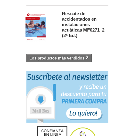
Rescate de
accidentados en
instalaciones
acuáticas MF0271_2
(2ª Ed.)
Los productos más vendidos