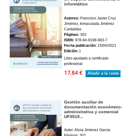
informático
Autores:
Francisco Javier Cruz
Jiménez, Inmaculada Jiménez
Cardaldas
Páginas:
302
ISBN:
978-84-9198-983-7
Fecha publicación:
15/04/2021
Edición:
1
Libro ajustado a certificado
profesional
17,84 €
Añadir a la cesta
Gestión auxiliar de
documentación económico-
administrativa y comercial
UF0519...
Autor: Alicia Jiménez García
Páginas: 302