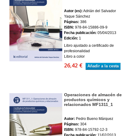
Autor (es):
Adrián del Salvador
Yaque Sánchez
Páginas:
386
ISBN:
978-84-15886-09-9
Fecha publicación:
05/04/2013
Edición:
1
Libro ajustado a certificado de
profesionalidad
Libro a color
26,42 €
Añadir a la cesta
Operaciones de almacén de
productos químicos y
relacionados MF1311_1
Autor:
Pedro Bueno Márquez
Páginas:
304
ISBN:
978-84-15792-12-3
Fecha publicación:
11/02/2013