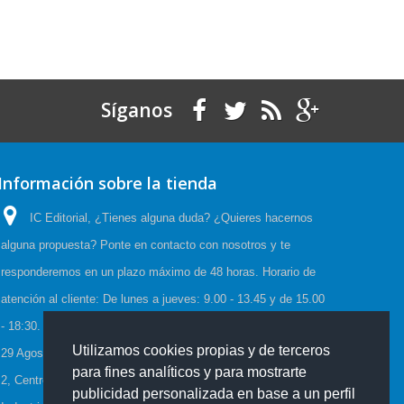
Síganos
Información sobre la tienda
IC Editorial, ¿Tienes alguna duda? ¿Quieres hacernos
alguna propuesta? Ponte en contacto con nosotros y te
responderemos en un plazo máximo de 48 horas. Horario de
atención al cliente: De lunes a jueves: 9.00 - 13.45 y de 15.00
- 18:30. Viernes: 9.00 - 15.00, Horario de Verano:(23 Junio a
Utilizamos cookies propias y de terceros
29 Agosto) De lunes a viernes: 08:00-15:00, C/Cueva de Viera
para fines analíticos y para mostrarte
2, Centro de negocios CADI, Edf. Antequera local 3 Polígono
publicidad personalizada en base a un perfil