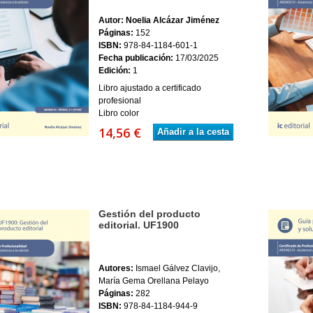
Autor: Noelia Alcázar Jiménez
Páginas:
152
ISBN:
978-84-1184-601-1
Fecha publicación:
17/03/2025
Edición:
1
Libro ajustado a certificado
profesional
Libro color
14,56 €
Añadir a la cesta
Gestión del producto
editorial. UF1900
Autores:
Ismael Gálvez Clavijo,
María Gema Orellana Pelayo
Páginas:
282
ISBN:
978-84-1184-944-9