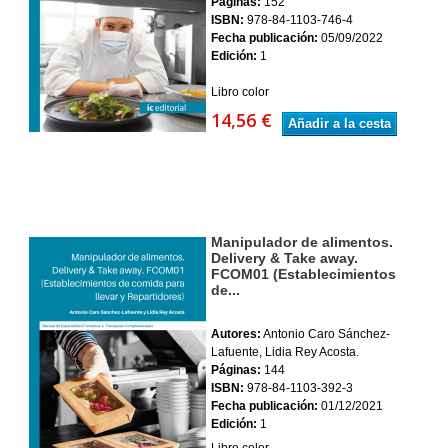
Páginas:
152
ISBN:
978-84-1103-746-4
Fecha publicación:
05/09/2022
Edición:
1
Libro color
14,56 €
Añadir a la cesta
Manipulador de alimentos.
Delivery & Take away.
FCOM01 (Establecimientos
de...
Autores:
Antonio Caro Sánchez-
Lafuente, Lidia Rey Acosta.
Páginas:
144
ISBN:
978-84-1103-392-3
Fecha publicación:
01/12/2021
Edición:
1
Libro color