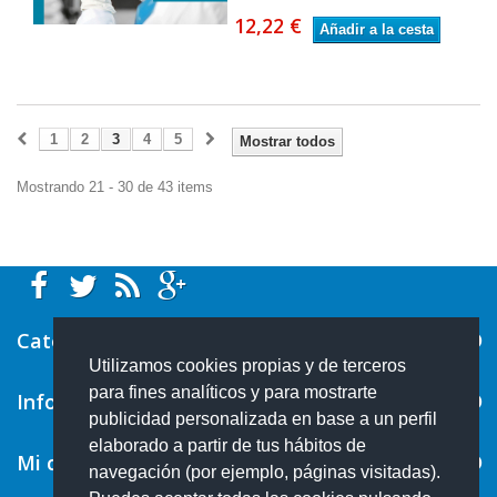
12,22 €
Añadir a la cesta
1
2
3
4
5
Mostrar todos
Mostrando 21 - 30 de 43 items
Categorías
Utilizamos cookies propias y de terceros
para fines analíticos y para mostrarte
Información
publicidad personalizada en base a un perfil
elaborado a partir de tus hábitos de
Mi cuenta
navegación (por ejemplo, páginas visitadas).