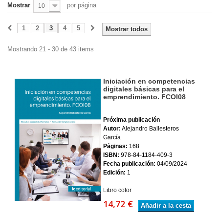
Mostrar
por página
10
1
2
3
4
5
Mostrar todos
Mostrando 21 - 30 de 43 items
Iniciación en competencias
digitales básicas para el
emprendimiento. FCOI08
Próxima publicación
Autor:
Alejandro Ballesteros
García
Páginas:
168
ISBN:
978-84-1184-409-3
Fecha publicación:
04/09/2024
Edición:
1
Libro color
14,72 €
Añadir a la cesta