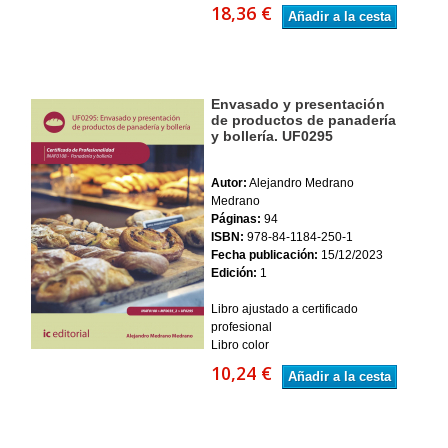
18,36 €
Añadir a la cesta
Envasado y presentación
de productos de panadería
y bollería. UF0295
Autor:
Alejandro Medrano
Medrano
Páginas:
94
ISBN:
978-84-1184-250-1
Fecha publicación:
15/12/2023
Edición:
1
Libro ajustado a certificado
profesional
Libro color
10,24 €
Añadir a la cesta