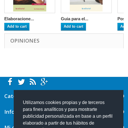
Elaboracione...
Guia para el...
Postr
Add to cart
Add to cart
Add 
OPINIONES
Categorías
Utilizamos cookies propias y de terceros
para fines analíticos y para mostrarte
Información
publicidad personalizada en base a un perfil
elaborado a partir de tus hábitos de
Mi cuenta