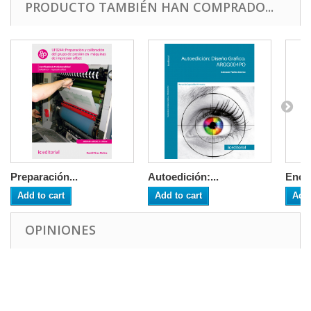
PRODUCTO TAMBIÉN HAN COMPRADO...
Preparación...
Autoedición:...
Encua
Add to cart
Add to cart
Add 
OPINIONES