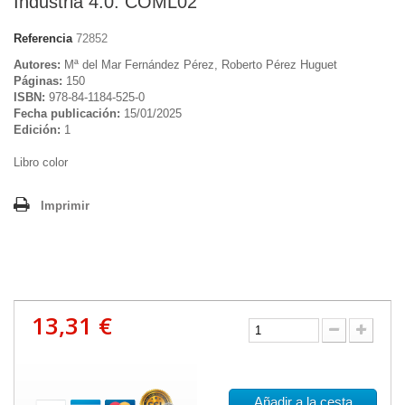
Industria 4.0. COML02
Referencia
72852
Autores:
Mª del Mar Fernández Pérez, Roberto Pérez Huguet
Páginas:
150
ISBN:
978-84-1184-525-0
Fecha publicación:
15/01/2025
Edición:
1
Libro color
Imprimir
13,31 €
Añadir a la cesta