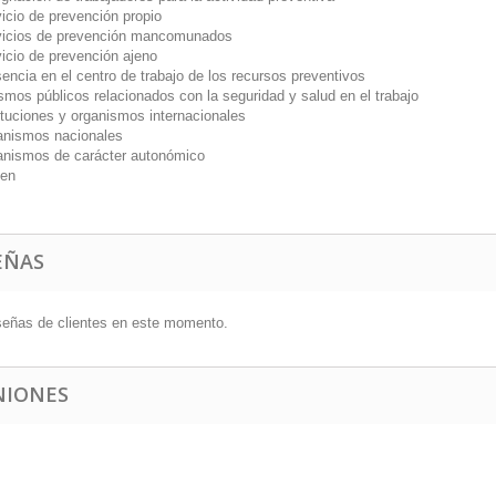
io de prevención propio
cios de prevención mancomunados
io de prevención ajeno
cia en el centro de trabajo de los recursos preventivos
smos públicos relacionados con la seguridad y salud en el trabajo
uciones y organismos internacionales
ismos nacionales
ismos de carácter autonómico
en
EÑAS
señas de clientes en este momento.
NIONES