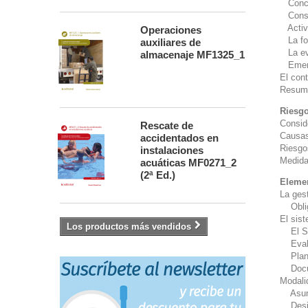
Conc
Consej
Activa
Operaciones
La for
auxiliares de
La eva
almacenaje MF1325_1
Emerge
El cont
Resum
Riesgo
Consid
Rescate de
Causas
accidentados en
Riesgo
instalaciones
Medida
acuáticas MF0271_2
(2ª Ed.)
Elemen
La ges
Obliga
El sis
Los productos más vendidos
El Sis
Evalua
Planif
Docum
Modali
Asunci
Design