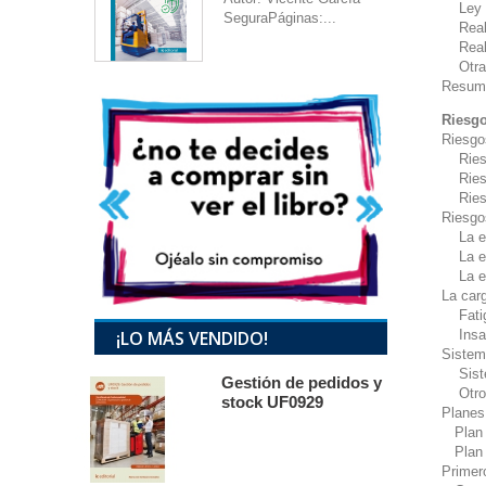
Ley 3
SeguraPáginas:...
Real 
Real 
Otras 
Resum
Riesgo
Riesgo
Riesgo
Riesgo
Riesgo
Riesgo
La exp
La exp
La exp
La carg
Fati
¡LO MÁS VENDIDO!
Insati
Sistema
Sistem
Gestión de pedidos y
Otros 
stock UF0929
Planes
Plan 
Plan 
Primer