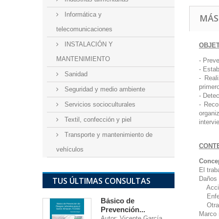
Informática y
MÁS
telecomunicaciones
INSTALACIÓN Y
OBJE
MANTENIMIENTO
- Preve
- Estab
Sanidad
- Real
primero
Seguridad y medio ambiente
- Detec
Servicios socioculturales
- Reco
organi
Textil, confección y piel
intervi
Transporte y mantenimiento de
CONT
vehículos
Concep
El trab
Daños 
TUS ÚLTIMAS CONSULTAS
Accide
Enfer
Básico de
Otras 
Prevención...
Marco 
Autor: Vicente García