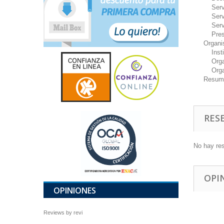
Servic
Servi
Servic
Presen
Organi
Instit
Organ
Organ
Resum
RES
No hay re
OPI
OPINIONES
Reviews by
revi