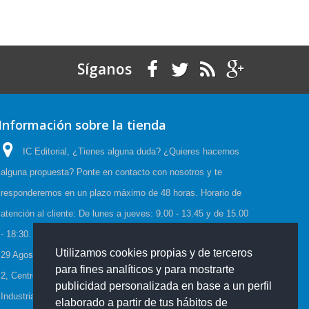
Síganos
Información sobre la tienda
IC Editorial, ¿Tienes alguna duda? ¿Quieres hacernos
alguna propuesta? Ponte en contacto con nosotros y te
responderemos en un plazo máximo de 48 horas. Horario de
atención al cliente: De lunes a jueves: 9.00 - 13.45 y de 15.00
- 18:30. Viernes: 9.00 - 15.00, Horario de Verano:(23 Junio a
Utilizamos cookies propias y de terceros
29 Agosto) De lunes a viernes: 08:00-15:00, C/Cueva de Viera
para fines analíticos y para mostrarte
2, Centro de negocios CADI, Edf. Antequera local 3 Polígono
publicidad personalizada en base a un perfil
Industrial de Antequera 29200 Antequera España
elaborado a partir de tus hábitos de