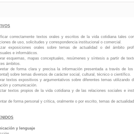
TIVOS
tificar correctamente textos orales y escritos de la vida cotidiana tales co
ciones de uso, solicitudes y correspondencia institucional o comercial.
izar exposiciones orales sobre temas de actualidad o del ámbito profes
suales e informáticos.
orar esquemas, mapas conceptuales, resúmenes y síntesis a partir de text
tes ámbitos.
rpretar de forma clara y precisa la información presentada a través de los
tal) sobre temas diversos de carácter social, cultural, técnico o científico.
orar textos expositivos y argumentativos sobre diferentes temas utilizando 
ación y comunicación.
ctar textos propios de la vida cotidiana y de las relaciones sociales e ins
tar de forma personal y crítica, oralmente o por escrito, temas de actualidad 
ENIDOS
icación y lenguaje
cción.