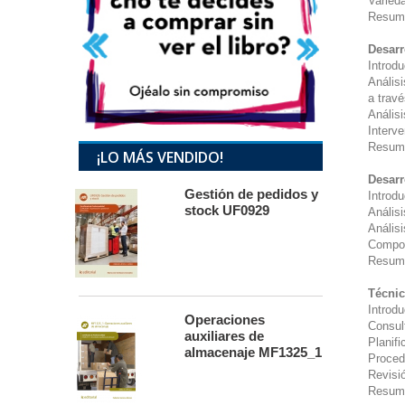
Varieda
Resum
Desarr
Introdu
Análisi
a trav
Análisi
Interve
Resum
¡LO MÁS VENDIDO!
Desarr
Gestión de pedidos y
Introdu
stock UF0929
Análisi
Anális
Compos
Resum
Técnic
Introdu
Operaciones
Consul
auxiliares de
Planifi
almacenaje MF1325_1
Procedi
Revisi
Resum