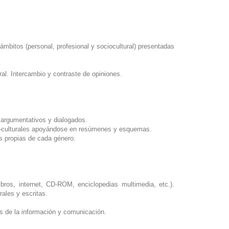
ámbitos (personal, profesional y sociocultural) presentadas
ural. Intercambio y contraste de opiniones.
s, argumentativos y dialogados.
cio-culturales apoyándose en resúmenes y esquemas.
as propias de cada género.
ibros, internet, CD-ROM, enciclopedias multimedia, etc.).
rales y escritas.
as de la información y comunicación.