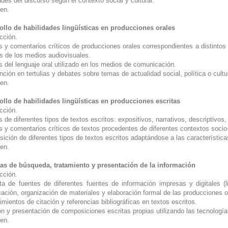
des del discurso según el contexto social y cultural.
en.
ollo de habilidades lingüísticas en producciones orales
cción.
s y comentarios críticos de producciones orales correspondientes a distintos 
és de los medios audiovisuales.
s del lenguaje oral utilizado en los medios de comunicación.
nción en tertulias y debates sobre temas de actualidad social, política o cult
en.
ollo de habilidades lingüísticas en producciones escritas
cción.
s de diferentes tipos de textos escritos: expositivos, narrativos, descriptivo
is y comentarios críticos de textos procedentes de diferentes contextos so
ición de diferentes tipos de textos escritos adaptándose a las característic
en.
as de búsqueda, tratamiento y presentación de la información
cción.
ta de fuentes de diferentes fuentes de información impresas y digitales (l
cación, organización de materiales y elaboración formal de las producciones o
mientos de citación y referencias bibliográficas en textos escritos.
ón y presentación de composiciones escritas propias utilizando las tecnologí
en.