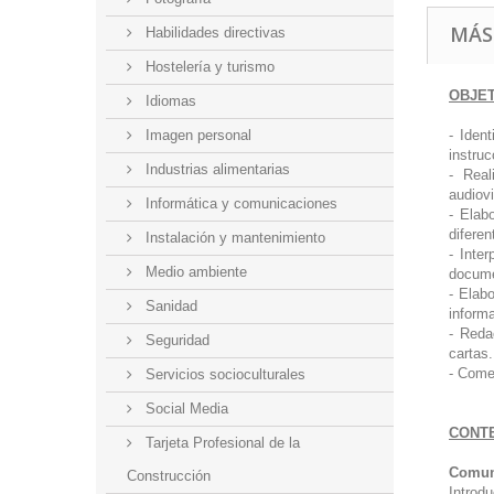
MÁS
Habilidades directivas
Hostelería y turismo
OBJE
Idiomas
Imagen personal
- Iden
instruc
Industrias alimentarias
- Real
audiovi
Informática y comunicaciones
- Elab
diferen
Instalación y mantenimiento
- Inte
Medio ambiente
documen
- Elab
Sanidad
inform
- Reda
Seguridad
cartas.
- Comen
Servicios socioculturales
Social Media
CONT
Tarjeta Profesional de la
Comun
Construcción
Introdu