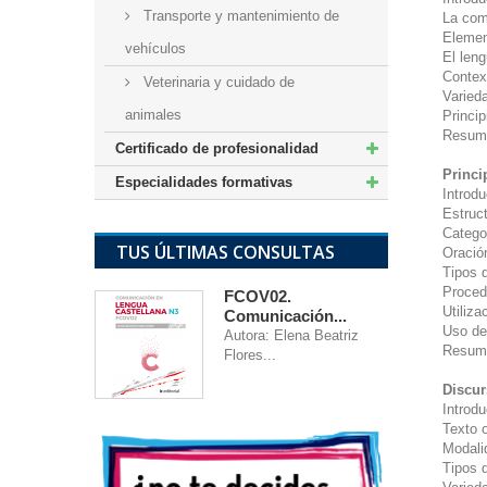
Transporte y mantenimiento de
La comu
Elemen
vehículos
El leng
Contex
Veterinaria y cuidado de
Varieda
animales
Princip
Resum
Certificado de profesionalidad
Princi
Especialidades formativas
Introdu
Estruct
Catego
TUS ÚLTIMAS CONSULTAS
Oración
Tipos 
Proced
FCOV02.
Utiliza
Comunicación...
Uso de 
Autora: Elena Beatriz
Resum
Flores...
Discur
Introdu
Texto o
Modali
Tipos d