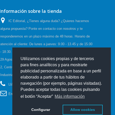
Información sobre la tienda
IC Editorial, ¿Tienes alguna duda? ¿Quieres hacernos
alguna propuesta? Ponte en contacto con nosotros y te
responderemos en un plazo máximo de 48 horas. Horario de
atención al cliente: De lunes a jueves: 9.00 - 13.45 y de 15.00
- 18:30. Viernes: 9.00 - 15.00, Horario de Verano:(23 Junio a
Utilizamos cookies propias y de terceros
29 Agosto) De lunes a viernes: 08:00-15:00, C/Cueva de Viera
para fines analíticos y para mostrarte
2, Centro de negocios CADI, Edf. Antequera local 3 Polígono
publicidad personalizada en base a un perfil
Industrial de Antequera 29200 Antequera España
elaborado a partir de tus hábitos de
navegación (por ejemplo, páginas visitadas).
Llámanos ahora:
952 70 60 04
Puedes aceptar todas las cookies pulsando
Email:
info@iceditorial.com
el botón “Aceptar”
Más información
Configurar
Allow cookies