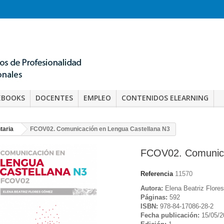
EBOOKS
DOCENTES
EMPLEO
CONTENIDOS ELEARNING
taria
FCOV02. Comunicación en Lengua Castellana N3
FCOV02. Comunica
Referencia
11570
Autora:
Elena Beatriz Flor
Páginas:
592
ISBN:
978-84-17086-28-2
Fecha publicación:
15/05/2