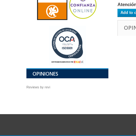
Atención
Add to c
OPI
OPINIONES
Reviews by
revi