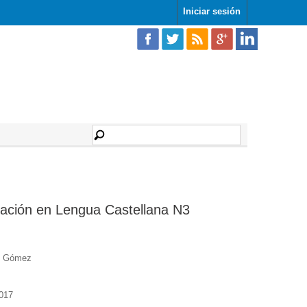
Iniciar sesión
ción en Lengua Castellana N3
es Gómez
017