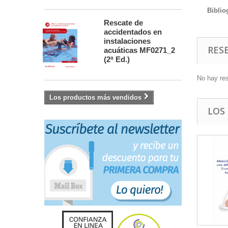
Biblio
Rescate de
accidentados en
instalaciones
RES
acuáticas MF0271_2
(2ª Ed.)
No hay re
Los productos más vendidos
LOS