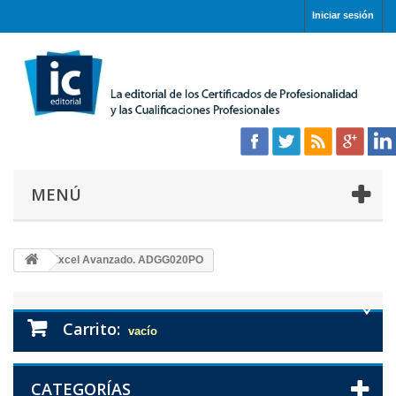
Iniciar sesión
MENÚ
Excel Avanzado. ADGG020PO
Carrito:
vacío
CATEGORÍAS