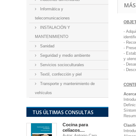
MÁS
Informática y
telecomunicaciones
OBJE
INSTALACIÓN Y
- Adqui
MANTENIMIENTO
identif
- Reco
Sanidad
- Prese
- Esta
Seguridad y medio ambiente
y utens
- Desar
Servicios socioculturales
- Descr
Textil, confección y piel
Transporte y mantenimiento de
CONT
vehículos
Acerca
Introd
Defini
Síntom
TUS ÚLTIMAS CONSULTAS
Resum
Cocina para
Clasif
celíacos....
Introd
Autor: Antonio Caro...