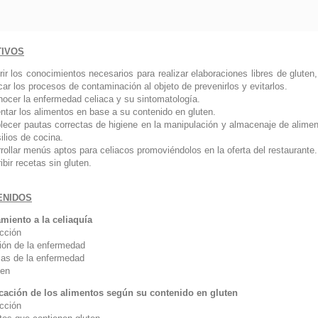
TIVOS
rir los conocimientos necesarios para realizar elaboraciones libres de gluten
icar los procesos de contaminación al objeto de prevenirlos y evitarlos.
nocer la enfermedad celiaca y su sintomatología.
ntar los alimentos en base a su contenido en gluten.
blecer pautas correctas de higiene en la manipulación y almacenaje de alimen
ilios de cocina.
rollar menús aptos para celiacos promoviéndolos en la oferta del restaurante.
ibir recetas sin gluten.
ENIDOS
miento a la celiaquía
ucción
ción de la enfermedad
as de la enfermedad
en
icación de los alimentos según su contenido en gluten
ucción