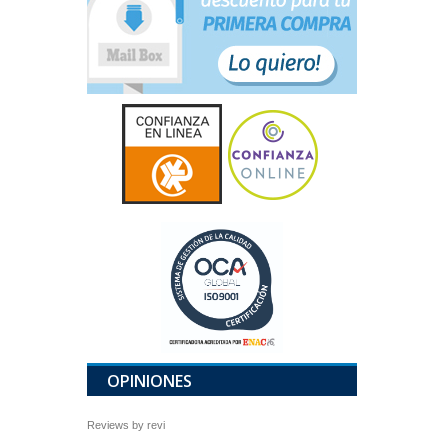
OPINIONES
Reviews by
revi