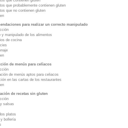
tos que contienen gluten
tos que probablemente contienen gluten
tos que no contienen gluten
en
ndaciones para realizar un correcto manipulado
ucción
e y manipulado de los alimentos
ios de cocina
icies
naje
en
ción de menús para celíacos
ucción
ación de menús aptos para celiacos
ión en las cartas de los restaurantes
en
ación de recetas sin gluten
ucción
y salsas
os platos
y bollería
s