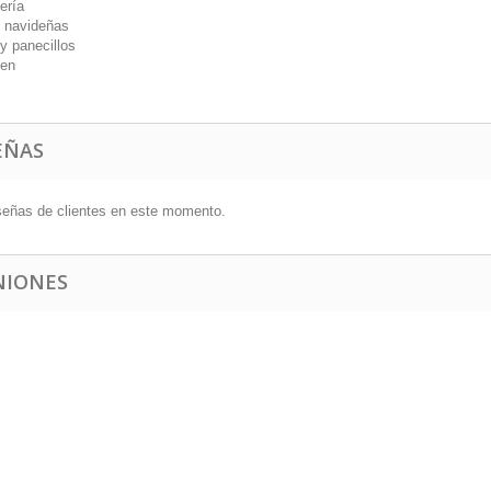
ería
 navideñas
y panecillos
en
EÑAS
señas de clientes en este momento.
NIONES