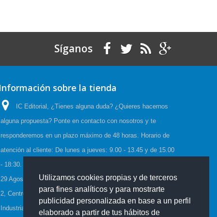
Síganos
Información sobre la tienda
IC Editorial, ¿Tienes alguna duda? ¿Quieres hacernos
alguna propuesta? Ponte en contacto con nosotros y te
responderemos en un plazo máximo de 48 horas. Horario de
atención al cliente: De lunes a jueves: 9.00 - 13.45 y de 15.00
- 18:30. Viernes: 9.00 - 15.00, Horario de Verano:(23 Junio a
Utilizamos cookies propias y de terceros
29 Agosto) De lunes a viernes: 08:00-15:00, C/Cueva de Viera
para fines analíticos y para mostrarte
2, Centro de negocios CADI, Edf. Antequera local 3 Polígono
publicidad personalizada en base a un perfil
Industrial de Antequera 29200 Antequera España
elaborado a partir de tus hábitos de