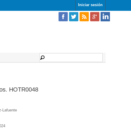
Iniciar sesión
acos. HOTR0048
-Lafuente
024