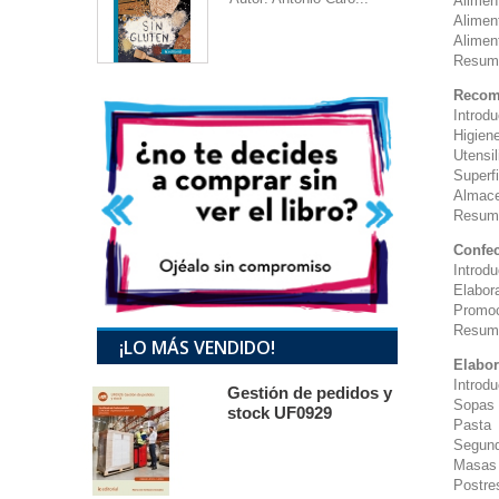
Alimen
Alimen
Alimen
Resum
Recome
Introd
Higien
Utensil
Superf
Almace
Resum
Confec
Introd
Elabor
Promoc
Resum
¡LO MÁS VENDIDO!
Elabor
Introd
Gestión de pedidos y
Sopas 
stock UF0929
Pasta
Segund
Masas 
Postre