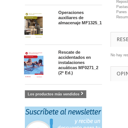
Repost
Pastas
Panes 
Operaciones
Resum
auxiliares de
almacenaje MF1325_1
RES
Rescate de
No hay re
accidentados en
instalaciones
acuáticas MF0271_2
OPI
(2ª Ed.)
Los productos más vendidos