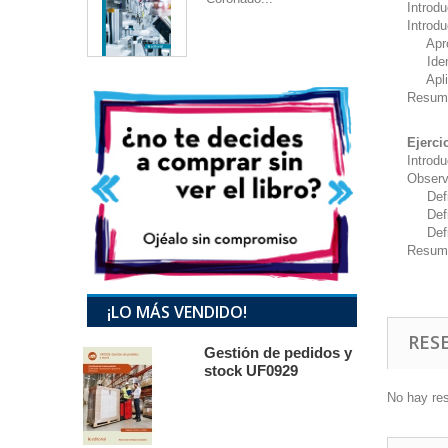
Introd
Introd
Aproxi
Identi
Aplic
Resum
Ejerci
Introd
Observ
Def
Defini
Defini
Resum
¡LO MÁS VENDIDO!
RES
Gestión de pedidos y
stock UF0929
No hay re