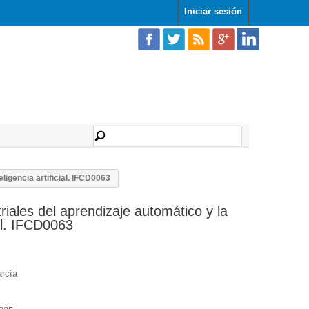
Iniciar sesión
eligencia artificial. IFCD0063
riales del aprendizaje automático y la
ial. IFCD0063
rcía