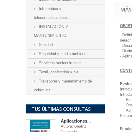
MÁS
Informática y
telecomunicaciones
OBJE
INSTALACIÓN Y
- Defin
MANTENIMIENTO
neuron
Sanidad
- Descr
-
Disti
Seguridad y medio ambiente
-
Aplic
Servicios socioculturales
CONT
Textil, confección y piel
Transporte y mantenimiento de
Evoluci
Introd
vehículos
Introdu
Evo
Observ
TUS ÚLTIMAS CONSULTAS
Apr
Resum
Aplicaciones...
Autora: Beatriz
Funda
Coronado...