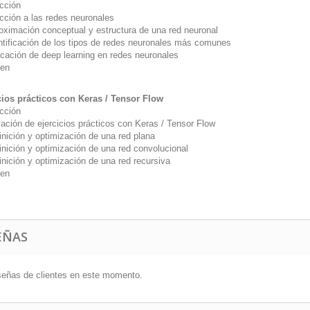
ucción
ucción a las redes neuronales
mación conceptual y estructura de una red neuronal
ficación de los tipos de redes neuronales más comunes
ación de
deep learning
en redes neuronales
en
cios prácticos con
Keras / Tensor Flow
ucción
ación de ejercicios prácticos con
Keras / Tensor Flow
inición y optimización de una red plana
ción y optimización de una red convolucional
ción y optimización de una red recursiva
en
EÑAS
señas de clientes en este momento.