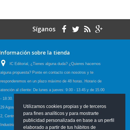
Síganos
Información sobre la tienda
IC Editorial, ¿Tienes alguna duda? ¿Quieres hacernos
alguna propuesta? Ponte en contacto con nosotros y te
responderemos en un plazo máximo de 48 horas. Horario de
atención al cliente: De lunes a jueves: 9.00 - 13.45 y de 15.00
- 18:30. Viernes: 9.00 - 15.00, Horario de Verano:(23 Junio a
Utilizamos cookies propias y de terceros
29 Agosto) De lunes a viernes: 08:00-15:00, C/Cueva de Viera
para fines analíticos y para mostrarte
2, Centro de negocios CADI, Edf. Antequera local 3 Polígono
publicidad personalizada en base a un perfil
Industrial de Antequera 29200 Antequera España
elaborado a partir de tus hábitos de