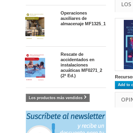
LOS
Operaciones
auxiliares de
almacenaje MF1325_1
Rescate de
accidentados en
instalaciones
acuáticas MF0271_2
(2ª Ed.)
Recursos
Add to c
Los productos más vendidos
OPI