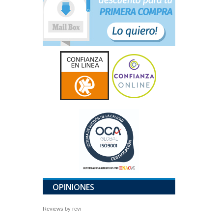
OPINIONES
Reviews by
revi