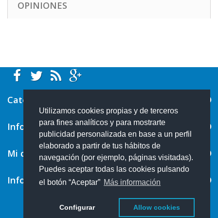
OPINIONES
Categorías
Utilizamos cookies propias y de terceros
para fines analíticos y para mostrarte
Información
publicidad personalizada en base a un perfil
elaborado a partir de tus hábitos de
Mi cuenta
navegación (por ejemplo, páginas visitadas).
Puedes aceptar todas las cookies pulsando
Información sobre la tienda
el botón “Aceptar”
Más información
Configurar
Allow cookies