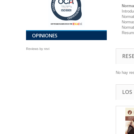
Normat
Introd
Normat
Normas
Normat
Resum
OPINIONES
Reviews by
revi
RES
No hay re
LOS