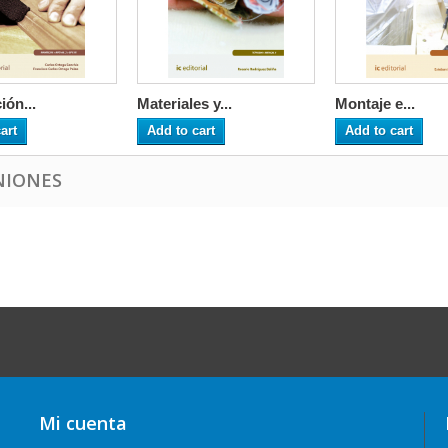
ión...
Materiales y...
Montaje e...
art
Add to cart
Add to cart
NIONES
Mi cuenta