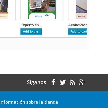
Experto en...
Acondicionam...
Add to cart
Add to cart
Síganos
Información sobre la tienda