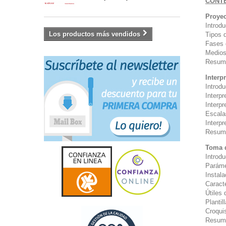
CONT
Proyec
Introd
Los productos más vendidos
Tipos 
Fases 
Medios 
Resum
Interp
Introd
Interpr
Interpr
Escala
Interp
Resum
Toma d
Introd
Paráme
Instala
Caracte
Útiles 
Plantil
Croquis
Resum