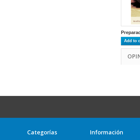
Preparac
Add to c
OPI
Categorías
Información