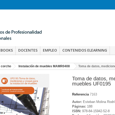
EBOOKS
DOCENTES
EMPLEO
CONTENIDOS ELEARNING
 corcho
Instalación de muebles MAMR0408
Toma de datos, medicione
Toma de datos, med
muebles UF0195
Referencia
7163
Autor:
Esteban Molina Rodr
Páginas:
188
ISBN:
978-84-15942-52-8