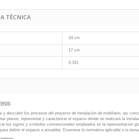
HA TÉCNICA
24 cm
17 cm
0,331
TIVOS
r y descubrir los procesos del proyecto de instalación de mobiliario, así como
etar planos, representar y caracterizar el espacio donde se realizará la instal
icar los signos y símbolos convencionales empleados en la representación gráfi
para definir el espacio a amueblar. Enumerar la normativa aplicable a la toma