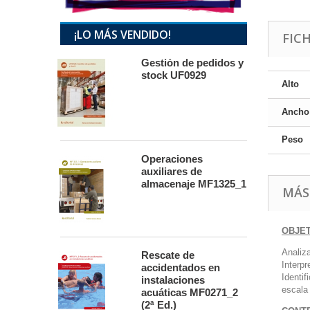
¡LO MÁS VENDIDO!
FIC
Gestión de pedidos y
stock UF0929
Alto
Ancho
Peso
Operaciones
auxiliares de
almacenaje MF1325_1
MÁS
OBJE
Analiza
Rescate de
Interpr
accidentados en
Identif
instalaciones
escala 
acuáticas MF0271_2
(2ª Ed.)