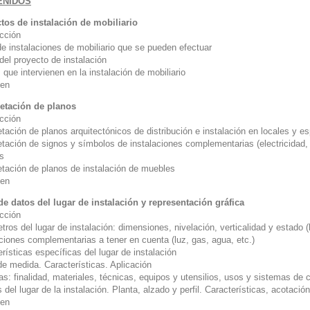
ENIDOS
tos de instalación de mobiliario
ucción
de instalaciones de mobiliario que se pueden efectuar
del proyecto de instalación
que intervienen en la instalación de mobiliario
en
retación de planos
ucción
etación de planos arquitectónicos de distribución e instalación en locales y e
etación de signos y símbolos de instalaciones complementarias (electricidad, 
s
retación de planos de instalación de muebles
en
e datos del lugar de instalación y representación gráfica
ucción
tros del lugar de instalación: dimensiones, nivelación, verticalidad y estado
ciones complementarias a tener en cuenta (luz, gas, agua, etc.)
rísticas específicas del lugar de instalación
de medida. Características. Aplicación
las: finalidad, materiales, técnicas, equipos y utensilios, usos y sistemas de 
 del lugar de la instalación. Planta, alzado y perfil. Características, acotación
en