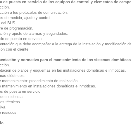
a de puesta en servicio de los equipos de control y elementos de camp
cción.
ucción a los protocolos de comunicación.
os de medida, ajuste y control.
l del BUS.
re de programación.
ación y ajuste de alarmas y seguridades.
lo de puesta en servicio.
ntación que debe acompañar a la entrega de la instalación y modificación d
ón con el cliente.
ntación y normativa para el mantenimiento de los sistemas domóticos
cción.
retación de planos y esquemas en las instalaciones domóticas e inmóticas.
as eléctricos.
e mantenimiento: procedimiento de realización.
e mantenimiento en instalaciones domóticas e inmóticas.
es de puesta en servicio.
de incidencia.
es técnicos.
iva
e residuos
io