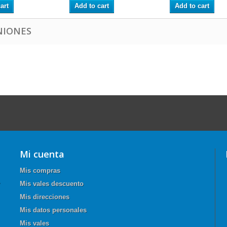
art
Add to cart
Add to cart
NIONES
Mi cuenta
Mis compras
Mis vales descuento
Mis direcciones
Mis datos personales
Mis vales