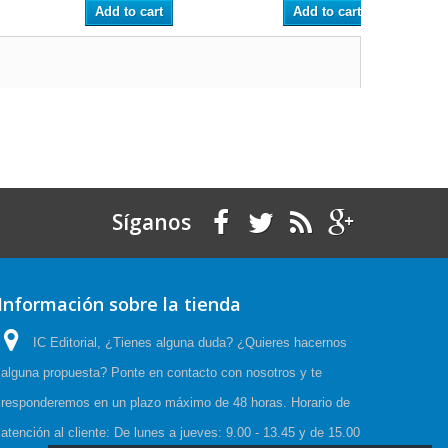
Add to cart
Add to cart
Síganos
Información sobre la tienda
IC Editorial, ¿Tienes alguna duda? ¿Quieres hacernos
alguna propuesta? Ponte en contacto con nosotros y te
responderemos en un plazo máximo de 48 horas. Horario de
atención al cliente: De lunes a jueves: 9.00 - 13.45 y de 15.00