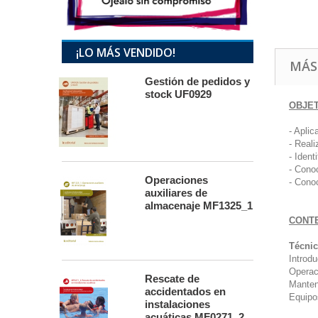
¡LO MÁS VENDIDO!
MÁS
Gestión de pedidos y
stock UF0929
OBJE
- Apli
- Real
- Ident
- Cono
Operaciones
- Cono
auxiliares de
almacenaje MF1325_1
CONT
Técnic
Introdu
Operac
Rescate de
Manten
accidentados en
Equipo
instalaciones
acuáticas MF0271_2