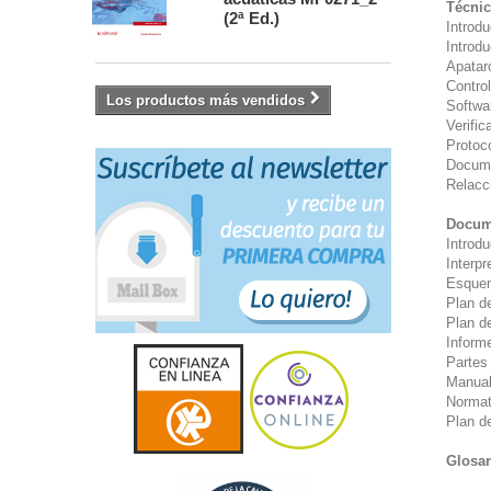
Técnic
(2ª Ed.)
Introdu
Introd
Apatar
Contro
Los productos más vendidos
Softwa
Verific
Protoco
Docume
Relacci
Docume
Introdu
Interp
Esquem
Plan d
Plan d
Inform
Partes 
Manual
Normat
Plan d
Glosar